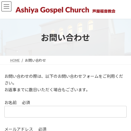
コ
ナ
ン
ビ
テ
ゲ
ン
ー
ツ
シ
へ
ョ
お問い合わせ
ス
ン
キ
に
ッ
移
プ
動
HOME
お問い合わせ
お問い合わせの際は、以下のお問い合わせフォームをご利用くだ
さい。
お返事までに数日いただく場合もございます。
お名前
必須
メールアドレス
必須