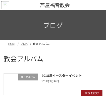
コ
ナ
ン
ビ
テ
ゲ
ン
ー
ツ
シ
ブログ
へ
ョ
ス
ン
キ
に
ッ
移
HOME
ブログ
教会アルバム
プ
動
教会アルバム
2018年イースターイベント
教会アルバム
2023年3月18日
続きを読む