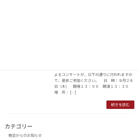
でき、嬉しい限りでした。小さなイヤリングや
ネックレス […]
続きを読む
日本在住のチェロ演奏者ベアンテ・ボー
教会外のイベント
マンさんのコンサートが行われます。
2024年8月2日
ドイツ出身のチェロ演奏者ベアンテ・ボーマン
さんと、ピアノ演奏者ルリ子・ボーマンさんに
よるコンサートが、以下の通りに行われますの
で、是非ご参加ください。 日 時：９月２６
日（木） 開場１３：００ 開演１３：３０
場 所： […]
続きを読む
カテゴリー
教会からのお知らせ