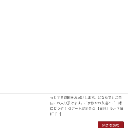
2025年9月12日
後悔ばかりの人生…「もしあの時こうしていた
ら…」「なんで自分はあんなことを…」 そんな
思いを繰り返していませんか？ 聖書は、「後
悔」で終わらない生き方があることを語ってい
ます。それが “悔い改め” ― 人生を変える新し
い […]
続きを読む
オープンチャーチ『秋の音楽アートフェ
教会のイベント
スティバル』開催中！
2025年9月12日
芸術の秋、教会で、ホッとひと休みしません
か？ 🎶🎨 音楽とアートに包まれながら、心がほ
っとする時間をお届けします。どなたでもご自
由にお入り頂けます。ご家族やお友達とご一緒
にどうぞ！ 🎨アート展示会🎨 【日時】９月７日
(日 […]
続きを読む